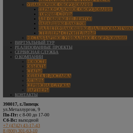
УПАКОВОЧНОЕ ОБОРУДОВАНИЕ
ТЕРМОУСАДОЧНОЕ ОБОРУДОВАНИЕ
ГОРЯЧИЕ СТОЛЫ
ДЛЯ ОБВЯЗКИ ПП ЛЕНТОЙ
ЗАПАЙЩИКИ ПАКЕТОВ
ПАЛЛЕТОУПАКОВЩИКИ (ПАЛЕТООБМОТЧИКИ
СТЕПЛЕРЫ СТРОИТЕЛЬНЫЕ
НЕСТАНДАРТНОЕ УНИКАЛЬНОЕ ОБОРУДОВАНИЕ
ВИРТУАЛЬНЫЙ ТУР
РЕАЛИЗОВАННЫЕ ПРОЕКТЫ
СЕРВИСНАЯ СЛУЖБА
О КОМПАНИИ
НОВОСТИ
ОБЪЕКТЫ
СТАТЬИ
ОПЛАТА И ДОСТАВКА
ОТЗЫВЫ
СЕРВИСНАЯ СЛУЖБА
ПАРТНЕРЫ
КОНТАКТЫ
398017, г.Липецк
ул.Металлургов, 9
Пн-Пт:
с 8-00 до 17-00
Сб-Вс:
выходной
+7 (4742) 43-17-43
8 (800) 301-63-10