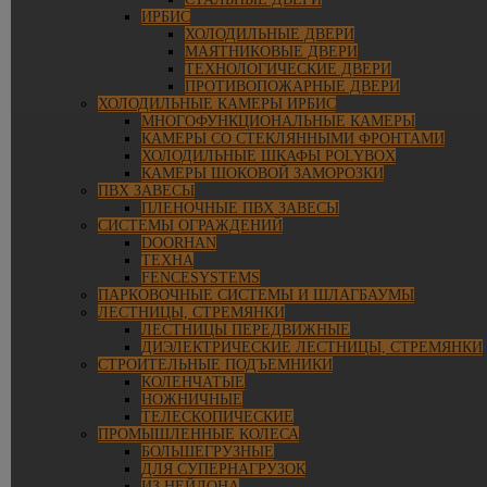
ИРБИС
ХОЛОДИЛЬНЫЕ ДВЕРИ
МАЯТНИКОВЫЕ ДВЕРИ
ТЕХНОЛОГИЧЕСКИЕ ДВЕРИ
ПРОТИВОПОЖАРНЫЕ ДВЕРИ
ХОЛОДИЛЬНЫЕ КАМЕРЫ ИРБИС
МНОГОФУНКЦИОНАЛЬНЫЕ КАМЕРЫ
КАМЕРЫ СО СТЕКЛЯННЫМИ ФРОНТАМИ
ХОЛОДИЛЬНЫЕ ШКАФЫ POLYBOX
КАМЕРЫ ШОКОВОЙ ЗАМОРОЗКИ
ПВХ ЗАВЕСЫ
ПЛЕНОЧНЫЕ ПВХ ЗАВЕСЫ
СИСТЕМЫ ОГРАЖДЕНИЙ
DOORHAN
ТЕХНА
FENCESYSTEMS
ПАРКОВОЧНЫЕ СИСТЕМЫ И ШЛАГБАУМЫ
ЛЕСТНИЦЫ, СТРЕМЯНКИ
ЛЕСТНИЦЫ ПЕРЕДВИЖНЫЕ
ДИЭЛЕКТРИЧЕСКИЕ ЛЕСТНИЦЫ, СТРЕМЯНКИ
СТРОИТЕЛЬНЫЕ ПОДЪЕМНИКИ
КОЛЕНЧАТЫЕ
НОЖНИЧНЫЕ
ТЕЛЕСКОПИЧЕСКИЕ
ПРОМЫШЛЕННЫЕ КОЛЕСА
БОЛЬШЕГРУЗНЫЕ
ДЛЯ СУПЕРНАГРУЗОК
ИЗ НЕЙЛОНА