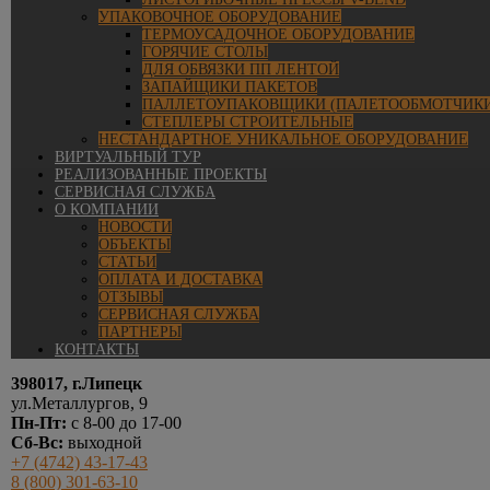
УПАКОВОЧНОЕ ОБОРУДОВАНИЕ
ТЕРМОУСАДОЧНОЕ ОБОРУДОВАНИЕ
ГОРЯЧИЕ СТОЛЫ
ДЛЯ ОБВЯЗКИ ПП ЛЕНТОЙ
ЗАПАЙЩИКИ ПАКЕТОВ
ПАЛЛЕТОУПАКОВЩИКИ (ПАЛЕТООБМОТЧИКИ
СТЕПЛЕРЫ СТРОИТЕЛЬНЫЕ
НЕСТАНДАРТНОЕ УНИКАЛЬНОЕ ОБОРУДОВАНИЕ
ВИРТУАЛЬНЫЙ ТУР
РЕАЛИЗОВАННЫЕ ПРОЕКТЫ
СЕРВИСНАЯ СЛУЖБА
О КОМПАНИИ
НОВОСТИ
ОБЪЕКТЫ
СТАТЬИ
ОПЛАТА И ДОСТАВКА
ОТЗЫВЫ
СЕРВИСНАЯ СЛУЖБА
ПАРТНЕРЫ
КОНТАКТЫ
398017, г.Липецк
ул.Металлургов, 9
Пн-Пт:
с 8-00 до 17-00
Сб-Вс:
выходной
+7 (4742) 43-17-43
8 (800) 301-63-10