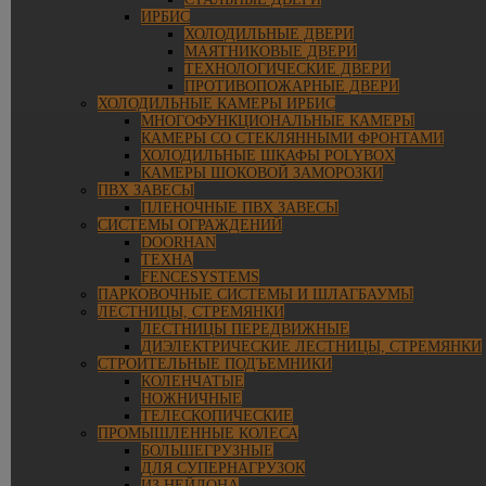
ИРБИС
ХОЛОДИЛЬНЫЕ ДВЕРИ
МАЯТНИКОВЫЕ ДВЕРИ
ТЕХНОЛОГИЧЕСКИЕ ДВЕРИ
ПРОТИВОПОЖАРНЫЕ ДВЕРИ
ХОЛОДИЛЬНЫЕ КАМЕРЫ ИРБИС
МНОГОФУНКЦИОНАЛЬНЫЕ КАМЕРЫ
КАМЕРЫ СО СТЕКЛЯННЫМИ ФРОНТАМИ
ХОЛОДИЛЬНЫЕ ШКАФЫ POLYBOX
КАМЕРЫ ШОКОВОЙ ЗАМОРОЗКИ
ПВХ ЗАВЕСЫ
ПЛЕНОЧНЫЕ ПВХ ЗАВЕСЫ
СИСТЕМЫ ОГРАЖДЕНИЙ
DOORHAN
ТЕХНА
FENCESYSTEMS
ПАРКОВОЧНЫЕ СИСТЕМЫ И ШЛАГБАУМЫ
ЛЕСТНИЦЫ, СТРЕМЯНКИ
ЛЕСТНИЦЫ ПЕРЕДВИЖНЫЕ
ДИЭЛЕКТРИЧЕСКИЕ ЛЕСТНИЦЫ, СТРЕМЯНКИ
СТРОИТЕЛЬНЫЕ ПОДЪЕМНИКИ
КОЛЕНЧАТЫЕ
НОЖНИЧНЫЕ
ТЕЛЕСКОПИЧЕСКИЕ
ПРОМЫШЛЕННЫЕ КОЛЕСА
БОЛЬШЕГРУЗНЫЕ
ДЛЯ СУПЕРНАГРУЗОК
ИЗ НЕЙЛОНА