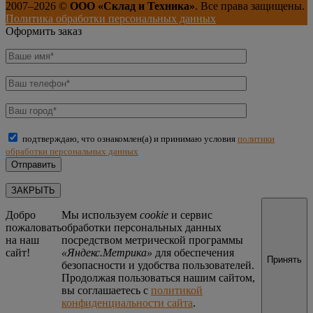
2007–
2026
©
ООО «Склад и Техника»
. Все права защищены.
Политика обработки персональных данных
Оформить заказ
подтверждаю, что ознакомлен(а) и принимаю условия
политики
обработки персональных данных
ЗАКРЫТЬ
Добро
Мы используем
cookie
и сервис
пожаловать
обработки персональных данных
на наш
посредством метрической программы
сайт!
«Яндекс.Метрика»
для обеспечения
Принять
безопасности и удобства пользователей.
Продолжая пользоваться нашим сайтом,
вы соглашаетесь с
политикой
конфиденциальности сайта
.