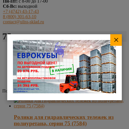
Пн-Пт:
с 8-00 до 17-00
Сб-Вс:
выходной
+7 (4742) 43-17-43
8 (800) 301-63-10
contact@uliss-sklad.ru
75 серия
×
Главная
Товары
Колеса промышленные
Колеса Италия
75 серия
Показ всех — 8 результатов
Ролики для гидравлических тележек из
полиуретана, серии 75 (7584)