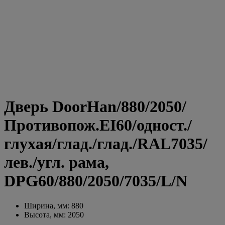
Дверь DoorHan/880/2050/
Противопож.EI60/одност./
глухая/глад./глад./RAL7035/
лев./угл. рама,
DPG60/880/2050/7035/L/N
Ширина, мм: 880
Высота, мм: 2050