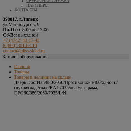
СЕРВИСНАЯ СЛУЖБА
ПАРТНЕРЫ
КОНТАКТЫ
398017, г.Липецк
ул.Металлургов, 9
Пн-Пт:
с 8-00 до 17-00
Сб-Вс:
выходной
+7 (4742) 43-17-43
8 (800) 301-63-10
contact@uliss-sklad.ru
Каталог оборудования
Главная
Товары
Товары в наличии на складе
Дверь DoorHan/880/2050/Противопож.EI60/одност./
глухая/глад./глад./RAL7035/лев./угл. рама,
DPG60/880/2050/7035/L/N