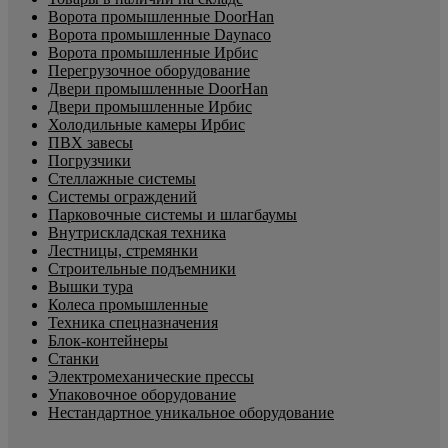
Ворота промышленные DoorHan
Ворота промышленные Daynaco
Ворота промышленные Ирбис
Перегрузочное оборудование
Двери промышленные DoorHan
Двери промышленные Ирбис
Холодильные камеры Ирбис
ПВХ завесы
Погрузчики
Стеллажные системы
Системы ограждений
Парковочные системы и шлагбаумы
Внутрискладская техника
Лестницы, стремянки
Строительные подъемники
Вышки тура
Колеса промышленные
Техника спецназначения
Блок-контейнеры
Станки
Электромеханические прессы
Упаковочное оборудование
Нестандартное уникальное оборудование