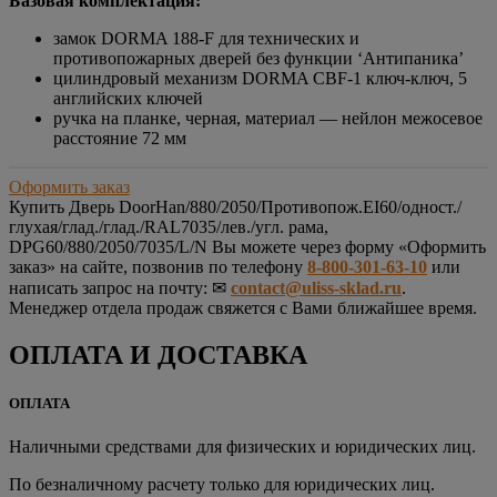
Базовая комплектация:
замок DORMA 188-F для технических и
противопожарных дверей без функции ‘Антипаника’
цилиндровый механизм DORMA CBF-1 ключ-ключ, 5
английских ключей
ручка на планке, черная, материал — нейлон межосевое
расстояние 72 мм
Оформить заказ
Купить
Дверь DoorHan/880/2050/Противопож.EI60/одност./
глухая/глад./глад./RAL7035/лев./угл. рама,
DPG60/880/2050/7035/L/N
Вы можете через форму «Оформить
заказ» на сайте, позвонив по телефону
8-800-301-63-10
или
написать запрос на почту: ✉
contact@uliss-sklad.ru
.
Менеджер отдела продаж свяжется с Вами ближайшее время.
ОПЛАТА И ДОСТАВКА
ОПЛАТА
Наличными средствами для физических и юридических лиц.
По безналичному расчету только для юридических лиц.