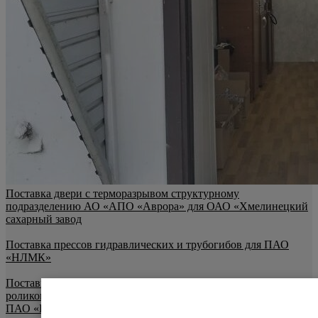
Поставка двери с терморазрывом структурному
подразделению АО «АПО «Аврора» для ОАО «Хмелинецкий
сахарный завод
Поставка прессов гидравлических и трубогибов для ПАО
«НЛМК»
Поставка гидравлического подъемного стола, платформ
роликовых поворотных, платформ роликовых подкатных для
ПАО «НЛМК»