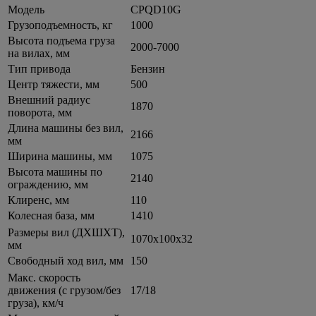
Модель
CPQD10G
Грузоподъемность, кг
1000
Высота подъема груза
2000-7000
на вилах, мм
Тип привода
Бензин
Центр тяжести, мм
500
Внешний радиус
1870
поворота, мм
Длина машины без вил,
2166
мм
Ширина машины, мм
1075
Высота машины по
2140
ограждению, мм
Клиренс, мм
110
Колесная база, мм
1410
Размеры вил (ДXШXТ),
1070x100x32
мм
Свободный ход вил, мм
150
Макс. скорость
движения (с грузом/без
17/18
груза), км/ч