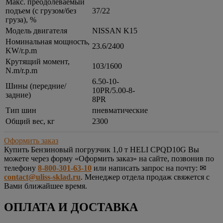
Макс. преодолеваемый
подъем (с грузом/без
37/22
груза), %
Модель двигателя
NISSAN K15
Номинальная мощность,
23.6/2400
KW/r.p.m
Крутящий момент,
103/1600
N.m/r.p.m
6.50-10-
Шины (передние/
10PR/5.00-8-
задние)
8PR
Тип шин
пневматические
Общий вес, кг
2300
Оформить заказ
Купить
Бензиновый погрузчик 1,0 т HELI CPQD10G
Вы
можете через форму «Оформить заказ» на сайте, позвонив по
телефону
8-800-301-63-10
или написать запрос на почту: ✉
contact@uliss-sklad.ru
. Менеджер отдела продаж свяжется с
Вами ближайшее время.
ОПЛАТА И ДОСТАВКА