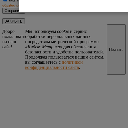
подтверждаю, что ознакомлен(а) и принимаю условия
политики
обработки персональных данных
ЗАКРЫТЬ
Добро
Мы используем
cookie
и сервис
пожаловать
обработки персональных данных
на наш
посредством метрической программы
сайт!
«Яндекс.Метрика»
для обеспечения
Принять
безопасности и удобства пользователей.
Продолжая пользоваться нашим сайтом,
вы соглашаетесь с
политикой
конфиденциальности сайта
.