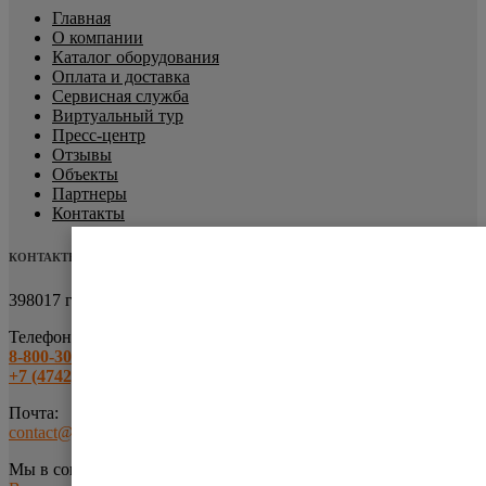
Главная
О компании
Каталог оборудования
Оплата и доставка
Сервисная служба
Виртуальный тур
Пресс-центр
Отзывы
Объекты
Партнеры
Контакты
КОНТАКТЫ
398017 г.Липецк
ул.Металлургов, 9
Телефоны:
8-800-301-63-10
+7 (4742) 43-17-43
Почта:
contact@uliss-sklad.ru
Мы в соц.сетях: