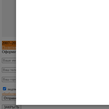
2007–
2026
©
ООО «Склад и Техника»
. Все права защищены.
Политика обработки персональных данных
Оформить заказ
подтверждаю, что ознакомлен(а) и принимаю условия
политики
обработки персональных данных
ЗАКРЫТЬ