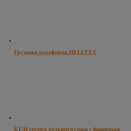
Грузовая платформа HELI FT-1
БТ-Н (телега большегрузная с фанерным