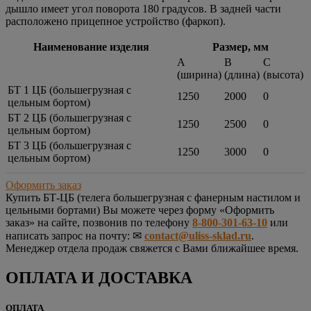
дышло имеет угол поворота 180 градусов. В задней части
расположено прицепное устройство (фаркоп).
Наименование изделия
Размер, мм
A
В
С
(ширина)
(длина)
(высота)
БТ 1 ЦБ (большегрузная с
1250
2000
0
цельным бортом)
БТ 2 ЦБ (большегрузная с
1250
2500
0
цельным бортом)
БТ 3 ЦБ (большегрузная с
1250
3000
0
цельным бортом)
Оформить заказ
Купить
БТ-ЦБ (телега большегрузная с фанерным настилом и
цельными бортами)
Вы можете через форму «Оформить
заказ» на сайте, позвонив по телефону
8-800-301-63-10
или
написать запрос на почту: ✉
contact@uliss-sklad.ru
.
Менеджер отдела продаж свяжется с Вами ближайшее время.
ОПЛАТА И ДОСТАВКА
ОПЛАТА