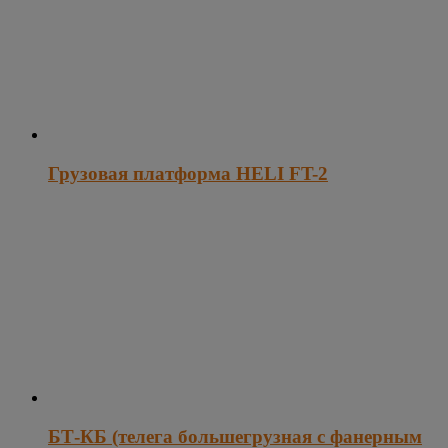
Грузовая платформа HELI FT-2
БТ-КБ (телега большегрузная с фанерным