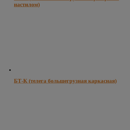
настилом)
БТ-К (телега большегрузная каркасная)