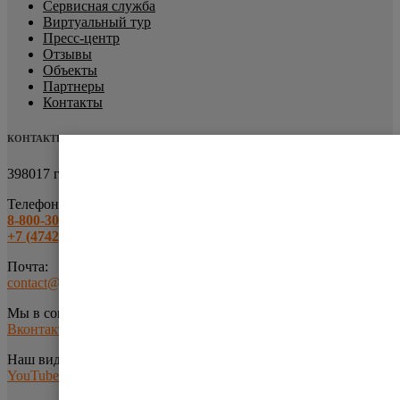
Сервисная служба
Виртуальный тур
Пресс-центр
Отзывы
Объекты
Партнеры
Контакты
КОНТАКТЫ
398017 г.Липецк
ул.Металлургов, 9
Телефоны:
8-800-301-63-10
+7 (4742) 43-17-43
Почта:
contact@uliss-sklad.ru
Мы в соц.сетях:
Вконтакте
Наш видео-канал:
YouTube