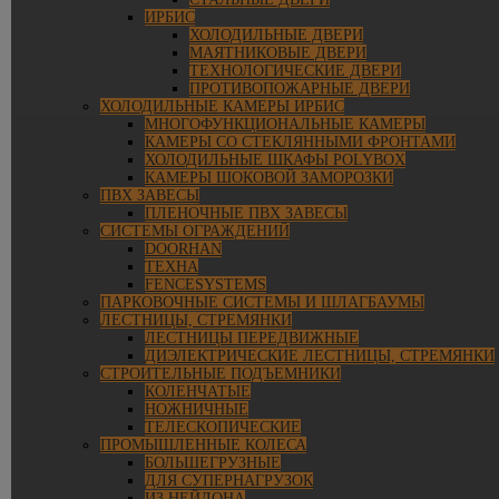
ИРБИС
ХОЛОДИЛЬНЫЕ ДВЕРИ
МАЯТНИКОВЫЕ ДВЕРИ
ТЕХНОЛОГИЧЕСКИЕ ДВЕРИ
ПРОТИВОПОЖАРНЫЕ ДВЕРИ
ХОЛОДИЛЬНЫЕ КАМЕРЫ ИРБИС
МНОГОФУНКЦИОНАЛЬНЫЕ КАМЕРЫ
КАМЕРЫ СО СТЕКЛЯННЫМИ ФРОНТАМИ
ХОЛОДИЛЬНЫЕ ШКАФЫ POLYBOX
КАМЕРЫ ШОКОВОЙ ЗАМОРОЗКИ
ПВХ ЗАВЕСЫ
ПЛЕНОЧНЫЕ ПВХ ЗАВЕСЫ
СИСТЕМЫ ОГРАЖДЕНИЙ
DOORHAN
ТЕХНА
FENCESYSTEMS
ПАРКОВОЧНЫЕ СИСТЕМЫ И ШЛАГБАУМЫ
ЛЕСТНИЦЫ, СТРЕМЯНКИ
ЛЕСТНИЦЫ ПЕРЕДВИЖНЫЕ
ДИЭЛЕКТРИЧЕСКИЕ ЛЕСТНИЦЫ, СТРЕМЯНКИ
СТРОИТЕЛЬНЫЕ ПОДЪЕМНИКИ
КОЛЕНЧАТЫЕ
НОЖНИЧНЫЕ
ТЕЛЕСКОПИЧЕСКИЕ
ПРОМЫШЛЕННЫЕ КОЛЕСА
БОЛЬШЕГРУЗНЫЕ
ДЛЯ СУПЕРНАГРУЗОК
ИЗ НЕЙЛОНА