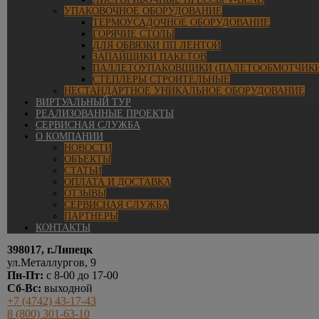
УПАКОВОЧНОЕ ОБОРУДОВАНИЕ
ТЕРМОУСАДОЧНОЕ ОБОРУДОВАНИЕ
ГОРЯЧИЕ СТОЛЫ
ДЛЯ ОБВЯЗКИ ПП ЛЕНТОЙ
ЗАПАЙЩИКИ ПАКЕТОВ
ПАЛЛЕТОУПАКОВЩИКИ (ПАЛЕТООБМОТЧИКИ
СТЕПЛЕРЫ СТРОИТЕЛЬНЫЕ
НЕСТАНДАРТНОЕ УНИКАЛЬНОЕ ОБОРУДОВАНИЕ
ВИРТУАЛЬНЫЙ ТУР
РЕАЛИЗОВАННЫЕ ПРОЕКТЫ
СЕРВИСНАЯ СЛУЖБА
О КОМПАНИИ
НОВОСТИ
ОБЪЕКТЫ
СТАТЬИ
ОПЛАТА И ДОСТАВКА
ОТЗЫВЫ
СЕРВИСНАЯ СЛУЖБА
ПАРТНЕРЫ
КОНТАКТЫ
398017, г.Липецк
ул.Металлургов, 9
Пн-Пт:
с 8-00 до 17-00
Сб-Вс:
выходной
+7 (4742) 43-17-43
8 (800) 301-63-10