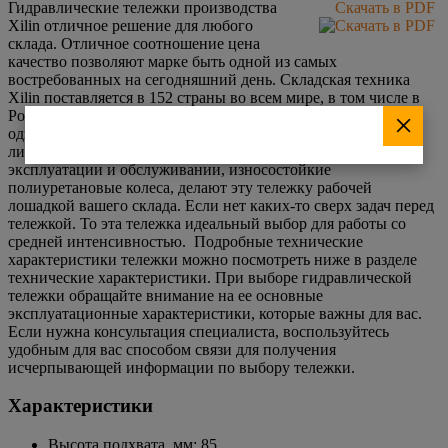
Гидравлические тележки производства
Скачать в PDF
Xilin отличное решение для любого
склада. Отличное соотношение цена
качество позволяют марке быть одной из самых
востребованных на сегодняшний день. Складская техника
Xilin поставляется в 152 страны во всем мире, в том числе в
Россию и ЕС.Гидравлическая тележка модели DFIII — это
×
одна из самых простых и экономичная тележка в модельной
линейке марки Xilin. Разборный сварной гидроузел, прост в
эксплуатации и обслуживании, износостойкие
полиуретановые колеса, делают эту тележку рабочей
лошадкой вашего склада. Если нет каких-то сверх задач перед
тележкой. То эта тележка идеальный выбор для работы со
средней интенсивностью. Подробные технические
характеристики тележки можно посмотреть ниже в разделе
технические характеристики. При выборе гидравлической
тележки обращайте внимание на ее основные
эксплуатационные характеристики, которые важны для вас.
Если нужна консультация специалиста, воспользуйтесь
удобным для вас способом связи для получения
исчерпывающей информации по выбору тележки.
Характеристики
Высота подхвата, мм: 85