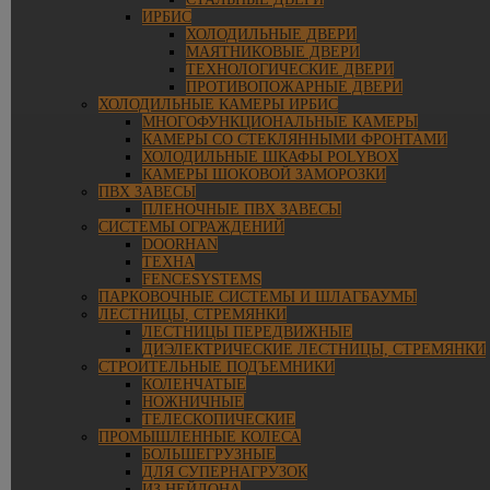
ИРБИС
ХОЛОДИЛЬНЫЕ ДВЕРИ
МАЯТНИКОВЫЕ ДВЕРИ
ТЕХНОЛОГИЧЕСКИЕ ДВЕРИ
ПРОТИВОПОЖАРНЫЕ ДВЕРИ
ХОЛОДИЛЬНЫЕ КАМЕРЫ ИРБИС
МНОГОФУНКЦИОНАЛЬНЫЕ КАМЕРЫ
КАМЕРЫ СО СТЕКЛЯННЫМИ ФРОНТАМИ
ХОЛОДИЛЬНЫЕ ШКАФЫ POLYBOX
КАМЕРЫ ШОКОВОЙ ЗАМОРОЗКИ
ПВХ ЗАВЕСЫ
ПЛЕНОЧНЫЕ ПВХ ЗАВЕСЫ
СИСТЕМЫ ОГРАЖДЕНИЙ
DOORHAN
ТЕХНА
FENCESYSTEMS
ПАРКОВОЧНЫЕ СИСТЕМЫ И ШЛАГБАУМЫ
ЛЕСТНИЦЫ, СТРЕМЯНКИ
ЛЕСТНИЦЫ ПЕРЕДВИЖНЫЕ
ДИЭЛЕКТРИЧЕСКИЕ ЛЕСТНИЦЫ, СТРЕМЯНКИ
СТРОИТЕЛЬНЫЕ ПОДЪЕМНИКИ
КОЛЕНЧАТЫЕ
НОЖНИЧНЫЕ
ТЕЛЕСКОПИЧЕСКИЕ
ПРОМЫШЛЕННЫЕ КОЛЕСА
БОЛЬШЕГРУЗНЫЕ
ДЛЯ СУПЕРНАГРУЗОК
ИЗ НЕЙЛОНА