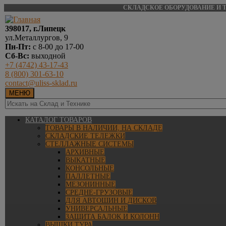
СКЛАДСКОЕ ОБОРУДОВАНИЕ И Т
398017, г.Липецк
ул.Металлургов, 9
Пн-Пт:
с 8-00 до 17-00
Сб-Вс:
выходной
+7 (4742) 43-17-43
8 (800) 301-63-10
contact@uliss-sklad.ru
МЕНЮ
КАТАЛОГ ТОВАРОВ
ТОВАРЫ В НАЛИЧИИ, НА СКЛАДЕ
СКЛАДСКИЕ ТЕЛЕЖКИ
СТЕЛЛАЖНЫЕ СИСТЕМЫ
АРХИВНЫЕ
ВЫКАТНЫЕ
КОНСОЛЬНЫЕ
ПАЛЛЕТНЫЕ
МЕЗОНИННЫЕ
СРЕДНЕ-ГРУЗОВЫЕ
ДЛЯ АВТОШИН И ДИСКОВ
УНИВЕРСАЛЬНЫЕ
ЗАЩИТА БАЛОК И КОЛОНН
ВЫШКИ ТУРА