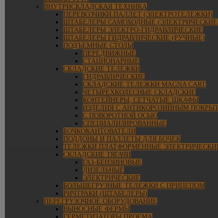
ВНУТРИСКЛАДСКАЯ ТЕХНИКА
ПЕРЕВОЗЧИКИ ПАЛЛЕТ (ЭЛЕКТРОТЕЛЕЖКИ)
ШТАБЕЛЕРЫ САМОХОДНЫЕ (ЭЛЕКТРИЧЕСКИЕ
ШТАБЕЛЕРЫ ЭЛЕКТРО-ГИДРАВЛИЧЕСКИЕ
ШТАБЕЛЕРЫ ГИДРАВЛИЧЕСКИЕ (РУЧНЫЕ)
ПОДЪЕМНЫЕ СТОЛЫ
ПЕРЕДВИЖНЫЕ
СТАЦИОНАРНЫЕ
СКЛАДСКИЕ ТЕЛЕЖКИ
ГИДРАВЛИЧЕСКИЕ
СКЛАДСКИЕ ТЕЛЕЖКИ MAGNA CART
ЧЕТЫРЕХКОЛЕСНЫЕ СКЛАДСКИЕ
КОНТЕЙНЕРЫ, СЕТЧАТЫЕ ШКАФЫ
ИЗДЕЛИЯ С АНТИКОРОЗИЙНЫМ ПОКРЫ
С ПОВОРОТНОЙ ОСЬЮ
СПЕЦИАЛИЗИРОВАННЫЕ
БОЧКОКАНТОВАТЕЛИ
ПОДДОНЫ И ПАЛЛЕТЫ ДЛЯ БОЧЕК
ТЕЛЕЖКИ ПЛАТФОРМЕННЫЕ ЭЛЕКТРИЧЕСКИ
СКЛАДСКИЕ ТЯГАЧИ
ГАЗ-БЕНЗИНОВЫЕ
ДИЗЕЛЬНЫЕ
ЭЛЕКТРИЧЕСКИЕ
БОЛЬШЕГРУЗНЫЕ ТЕЛЕЖКИ С ПРИЦЕПОМ
РИЧТРАКИ (ШТАБЕЛЕРЫ)
ПЕРЕГРУЗОЧНОЕ ОБОРУДОВАНИЕ
ВЫНОСНЫЕ ФЕРМЫ
ГЕРМЕТИЗАТОРЫ ПРОЕМА