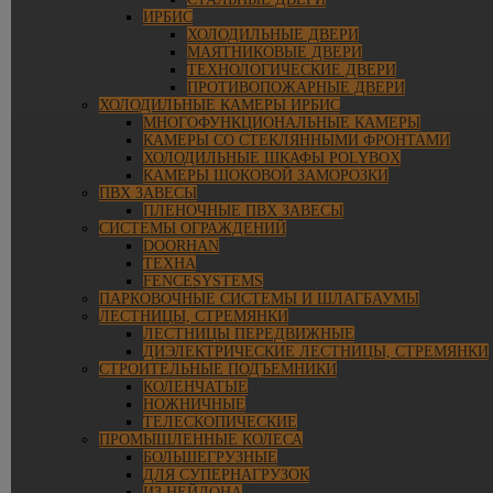
ИРБИС
ХОЛОДИЛЬНЫЕ ДВЕРИ
МАЯТНИКОВЫЕ ДВЕРИ
ТЕХНОЛОГИЧЕСКИЕ ДВЕРИ
ПРОТИВОПОЖАРНЫЕ ДВЕРИ
ХОЛОДИЛЬНЫЕ КАМЕРЫ ИРБИС
МНОГОФУНКЦИОНАЛЬНЫЕ КАМЕРЫ
КАМЕРЫ СО СТЕКЛЯННЫМИ ФРОНТАМИ
ХОЛОДИЛЬНЫЕ ШКАФЫ POLYBOX
КАМЕРЫ ШОКОВОЙ ЗАМОРОЗКИ
ПВХ ЗАВЕСЫ
ПЛЕНОЧНЫЕ ПВХ ЗАВЕСЫ
СИСТЕМЫ ОГРАЖДЕНИЙ
DOORHAN
ТЕХНА
FENCESYSTEMS
ПАРКОВОЧНЫЕ СИСТЕМЫ И ШЛАГБАУМЫ
ЛЕСТНИЦЫ, СТРЕМЯНКИ
ЛЕСТНИЦЫ ПЕРЕДВИЖНЫЕ
ДИЭЛЕКТРИЧЕСКИЕ ЛЕСТНИЦЫ, СТРЕМЯНКИ
СТРОИТЕЛЬНЫЕ ПОДЪЕМНИКИ
КОЛЕНЧАТЫЕ
НОЖНИЧНЫЕ
ТЕЛЕСКОПИЧЕСКИЕ
ПРОМЫШЛЕННЫЕ КОЛЕСА
БОЛЬШЕГРУЗНЫЕ
ДЛЯ СУПЕРНАГРУЗОК
ИЗ НЕЙЛОНА