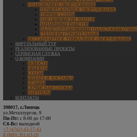
УПАКОВОЧНОЕ ОБОРУДОВАНИЕ
ТЕРМОУСАДОЧНОЕ ОБОРУДОВАНИЕ
ГОРЯЧИЕ СТОЛЫ
ДЛЯ ОБВЯЗКИ ПП ЛЕНТОЙ
ЗАПАЙЩИКИ ПАКЕТОВ
ПАЛЛЕТОУПАКОВЩИКИ (ПАЛЕТООБМОТЧИКИ
СТЕПЛЕРЫ СТРОИТЕЛЬНЫЕ
НЕСТАНДАРТНОЕ УНИКАЛЬНОЕ ОБОРУДОВАНИЕ
ВИРТУАЛЬНЫЙ ТУР
РЕАЛИЗОВАННЫЕ ПРОЕКТЫ
СЕРВИСНАЯ СЛУЖБА
О КОМПАНИИ
НОВОСТИ
ОБЪЕКТЫ
СТАТЬИ
ОПЛАТА И ДОСТАВКА
ОТЗЫВЫ
СЕРВИСНАЯ СЛУЖБА
ПАРТНЕРЫ
КОНТАКТЫ
398017, г.Липецк
ул.Металлургов, 9
Пн-Пт:
с 8-00 до 17-00
Сб-Вс:
выходной
+7 (4742) 43-17-43
8 (800) 301-63-10