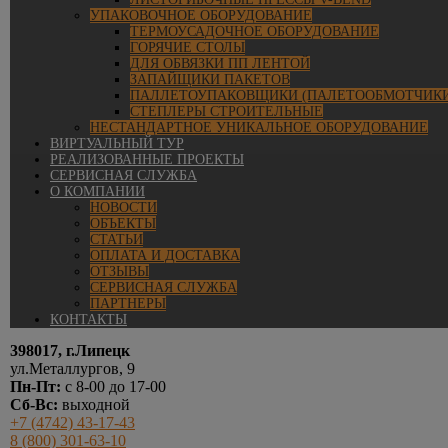
УПАКОВОЧНОЕ ОБОРУДОВАНИЕ
ТЕРМОУСАДОЧНОЕ ОБОРУДОВАНИЕ
ГОРЯЧИЕ СТОЛЫ
ДЛЯ ОБВЯЗКИ ПП ЛЕНТОЙ
ЗАПАЙЩИКИ ПАКЕТОВ
ПАЛЛЕТОУПАКОВЩИКИ (ПАЛЕТООБМОТЧИКИ
СТЕПЛЕРЫ СТРОИТЕЛЬНЫЕ
НЕСТАНДАРТНОЕ УНИКАЛЬНОЕ ОБОРУДОВАНИЕ
ВИРТУАЛЬНЫЙ ТУР
РЕАЛИЗОВАННЫЕ ПРОЕКТЫ
СЕРВИСНАЯ СЛУЖБА
О КОМПАНИИ
НОВОСТИ
ОБЪЕКТЫ
СТАТЬИ
ОПЛАТА И ДОСТАВКА
ОТЗЫВЫ
СЕРВИСНАЯ СЛУЖБА
ПАРТНЕРЫ
КОНТАКТЫ
398017, г.Липецк
ул.Металлургов, 9
Пн-Пт:
с 8-00 до 17-00
Сб-Вс:
выходной
+7 (4742) 43-17-43
8 (800) 301-63-10