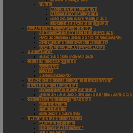
ИРБИС
ХОЛОДИЛЬНЫЕ ДВЕРИ
МАЯТНИКОВЫЕ ДВЕРИ
ТЕХНОЛОГИЧЕСКИЕ ДВЕРИ
ПРОТИВОПОЖАРНЫЕ ДВЕРИ
ХОЛОДИЛЬНЫЕ КАМЕРЫ ИРБИС
МНОГОФУНКЦИОНАЛЬНЫЕ КАМЕРЫ
КАМЕРЫ СО СТЕКЛЯННЫМИ ФРОНТАМИ
ХОЛОДИЛЬНЫЕ ШКАФЫ POLYBOX
КАМЕРЫ ШОКОВОЙ ЗАМОРОЗКИ
ПВХ ЗАВЕСЫ
ПЛЕНОЧНЫЕ ПВХ ЗАВЕСЫ
СИСТЕМЫ ОГРАЖДЕНИЙ
DOORHAN
ТЕХНА
FENCESYSTEMS
ПАРКОВОЧНЫЕ СИСТЕМЫ И ШЛАГБАУМЫ
ЛЕСТНИЦЫ, СТРЕМЯНКИ
ЛЕСТНИЦЫ ПЕРЕДВИЖНЫЕ
ДИЭЛЕКТРИЧЕСКИЕ ЛЕСТНИЦЫ, СТРЕМЯНКИ
СТРОИТЕЛЬНЫЕ ПОДЪЕМНИКИ
КОЛЕНЧАТЫЕ
НОЖНИЧНЫЕ
ТЕЛЕСКОПИЧЕСКИЕ
ПРОМЫШЛЕННЫЕ КОЛЕСА
БОЛЬШЕГРУЗНЫЕ
ДЛЯ СУПЕРНАГРУЗОК
ИЗ НЕЙЛОНА