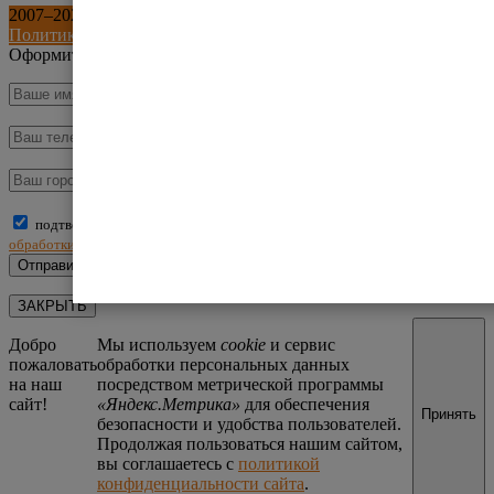
2007–
2026
©
ООО «Склад и Техника»
. Все права защищены.
Политика обработки персональных данных
Оформить заказ
подтверждаю, что ознакомлен(а) и принимаю условия
политики
обработки персональных данных
ЗАКРЫТЬ
Добро
Мы используем
cookie
и сервис
пожаловать
обработки персональных данных
на наш
посредством метрической программы
сайт!
«Яндекс.Метрика»
для обеспечения
Принять
безопасности и удобства пользователей.
Продолжая пользоваться нашим сайтом,
вы соглашаетесь с
политикой
конфиденциальности сайта
.