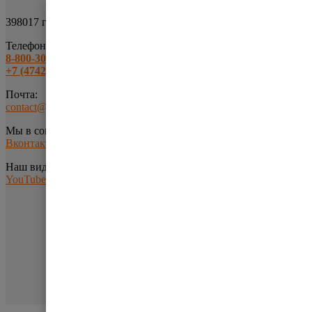
398017 г.Липецк
ул.Металлургов, 9
Телефоны:
8-800-301-63-10
+7 (4742) 43-17-43
Почта:
contact@uliss-sklad.ru
Мы в соц.сетях:
Вконтакте
Наш видео-канал:
YouTube