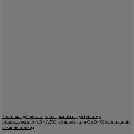
Поставка двери с терморазрывом структурному
подразделению АО «АПО «Аврора» для ОАО «Хмелинецкий
сахарный завод