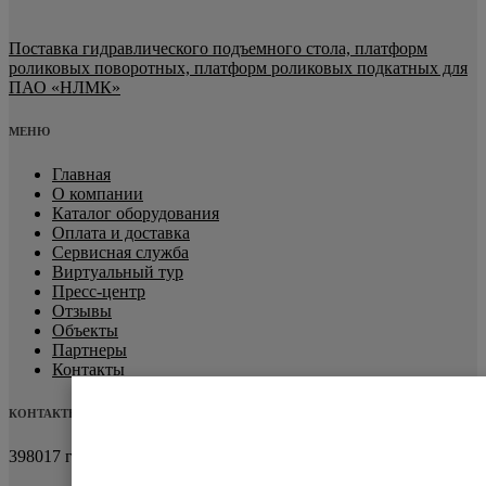
Поставка гидравлического подъемного стола, платформ
роликовых поворотных, платформ роликовых подкатных для
ПАО «НЛМК»
МЕНЮ
Главная
О компании
Каталог оборудования
Оплата и доставка
Сервисная служба
Виртуальный тур
Пресс-центр
Отзывы
Объекты
Партнеры
Контакты
КОНТАКТЫ
398017 г.Липецк
ул.Металлургов, 9