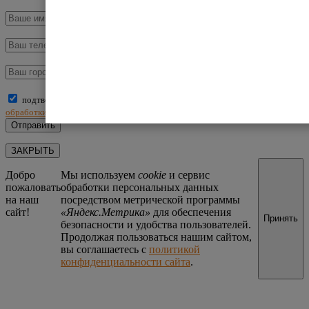
подтверждаю, что ознакомлен(а) и принимаю условия
политики
обработки персональных данных
ЗАКРЫТЬ
Добро
Мы используем
cookie
и сервис
пожаловать
обработки персональных данных
на наш
посредством метрической программы
сайт!
«Яндекс.Метрика»
для обеспечения
Принять
безопасности и удобства пользователей.
Продолжая пользоваться нашим сайтом,
вы соглашаетесь с
политикой
конфиденциальности сайта
.