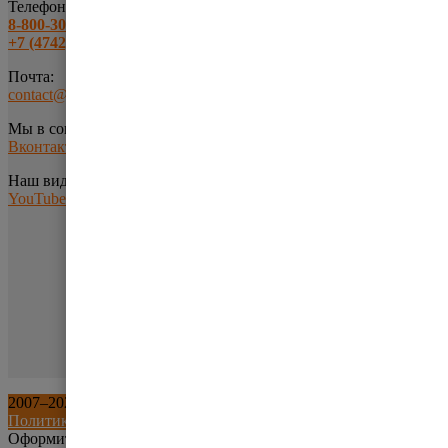
Телефоны:
8-800-301-63-10
+7 (4742) 43-17-43
Почта:
contact@uliss-sklad.ru
Мы в соц.сетях:
Вконтакте
Наш видео-канал:
YouTube
2007–
2026
©
ООО «Склад и Техника»
. Все права защищены.
Политика обработки персональных данных
Оформить заказ