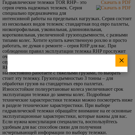
Гидравлические тележки TOR RHP– это
Скачать в PDF
серия очень надежных тележек. Серия
специально предназначена для
интенсивной работы на предельных нагрузках. Серия состоит
из нескольких видов тележек: стандартная под евро паллеты,
низкопрофильная, узковильная, длинновильная,
коротковильная, увеличенной грузоподъемности, с разными
типами колес. Хотите купить качественную рохлю и просто
работать, не думая о ремонте – серия RHP для вас. При
соблюдении правил эксплуатации тележка RHP прослужит
очень долго. Гарантия на них 1 год + 1 год бесплатного
×
сервисного обслуживания. Данная модификация тележки
RHP поставляется с повышенной грузоподъемностью. Если
вы постоянно работаете с тяжелыми грузами, то выбрать
стоит эту тележку. Грузоподъемностью 3 тонны – для
обработки грузов на стандартных евро паллетах.
Износостойкие полиуретановые колеса увеличивают срок
эксплуатации тележки до замены колес. Подробные
технические характеристики тележки можно посмотреть ниже
в разделе технические характеристики. При выборе
гидравлической тележки обращайте внимание на ее основные
эксплуатационные характеристики, которые важны для вас.
Если нужна консультация специалиста, воспользуйтесь
удобным для вас способом связи для получения
исчерпывающей информации по выбору тележки.